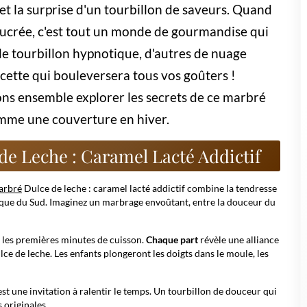
tte pour enfants Que ce soit pour le goûter, pour un
versaire ou pour le simple plaisir de déguster une pâtisserie
on, le gâteau marbré conviendra parfaitement à toutes les
ations. Découvrez vite cette bonne recette...
ez le
dulce de leche
- cette étape donne la couleur mordorée à
ez une rivière de caramel qui se faufile dans un lit de vanille.
des dessins contrastés.
au piquée au cœur doit ressortir sèche, ou presque.
 de faire perdre patience !
ngrédients à température ambiante : le beurre, le lait et les œufs se