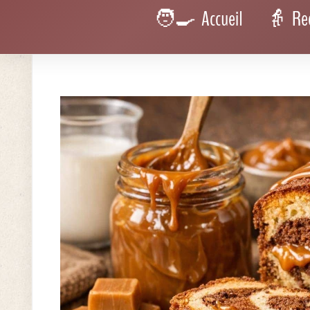
Dulce de leche
150 g
Extrait de vanille
1 c. à café
La magie opère grâce à un
dulce de leche onctueux
, réalis
métamorphose. Pour les plus pressés, un pot du commerce f
raconte une histoire. L'extrait de vanille relèvera en douceu
À ne pas rater également
Gâ
Rece
choc
pour
grand