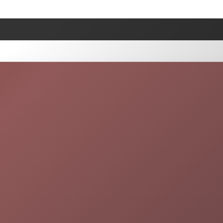
 les premières minutes de cuisson.
Chaque part
révèle une alliance
ce de leche. Les enfants plongeront les doigts dans le moule, les
est une invitation à ralentir le temps. Un tourbillon de douceur qui
 originales.
Info recette
Type T45 ou T55
Option sucre roux
Température ambiante
Fondu, tiède
Entier conseillé
(11 g)