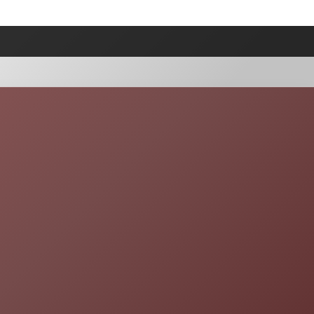
Gâteau marbré châtaigne-chocolat : une
recette automnale riche et gourmande
Moteur de recherche
Go!