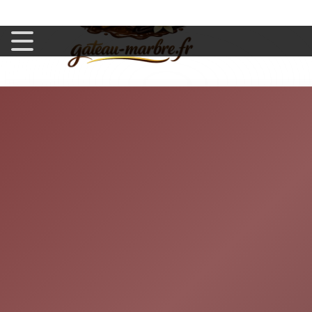
Un parfum chaud, presque capiteux, embaume la pièce dès
de textures, entre la pâte nature et les
volutes dorées
du dul
plus grands n'auront qu'une idée : en reprendre une part.
Préparez-vous, car ce gâteau n'est pas un simple dessert, c'
réconcilie les âmes gourmandes et les amateurs de recettes
Les Ingrédients Incontournables
Ingrédients
Quantité
Farine
200 g
Sucre en poudre
120 g
Œufs
3 pièces
Beurre doux
100 g
Lait
10 cl
Levure chimique
1 sachet