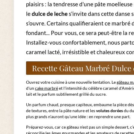
Rece
anni
mais
situ
4. Séparez
la pâte en deux parts égales. Dans l'une, mélang
moitié de votre gâteau !
5. Versez
les deux pâtes en alternance dans le moule : imagin
Marbrez à la fourchette, sans trop insister - c'est le secret 
6. Glissez
au four pour
50 à 55 minutes. Une lame de coute
7. Laissez tiédir
avant de démouler... même si l'odeur risque
Conseils pour un Marbré Parfait
Quelques astuces font la différence. Utilisez toujours des i