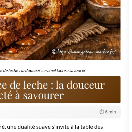
d'équipement sophistiqué : un saladier, un fouet, et vos mains
ent). Beurrez et farinez un moule à cake, ou chemisez-le de papier
lanchisse. Ajoutez le beurre fondu, le lait et l'extrait de vanille.
enir une pâte homogène.
teau Marbré pour Enfants